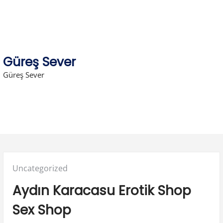
Skip
to
content
Güreş Sever
Güreş Sever
Posted
Uncategorized
in:
Aydın Karacasu Erotik Shop
Sex Shop