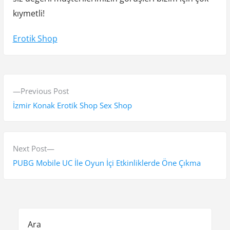
kıymetli!
Erotik Shop
Y
P
Previous Post
a
r
İzmir Konak Erotik Shop Sex Shop
z
e
v
ı
i
N
Next Post
g
o
e
PUBG Mobile UC İle Oyun İçi Etkinliklerde Öne Çıkma
e
u
x
s
t
z
p
p
i
o
o
Ara