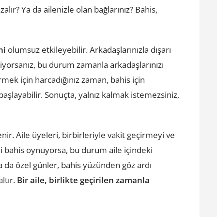
lır? Ya da ailenizle olan bağlarınız? Bahis,
ni
olumsuz etkileyebilir. Arkadaşlarınızla dışarı
diyorsanız, bu durum zamanla arkadaşlarınızı
ürmek için harcadığınız zaman, bahis için
aşlayabilir. Sonuçta, yalnız kalmak istemezsiniz,
r. Aile üyeleri, birbirleriyle vakit geçirmeyi ve
li bahis oynuyorsa, bu durum aile içindeki
 ya da özel günler, bahis yüzünden göz ardı
altır.
Bir aile, birlikte geçirilen zamanla