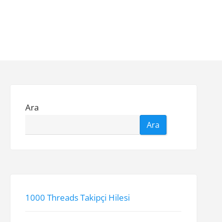
Ara
Ara
1000 Threads Takipçi Hilesi