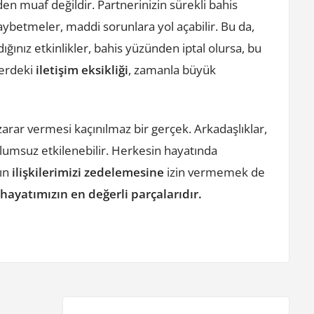
en muaf değildir. Partnerinizin sürekli bahis
aybetmeler, maddi sorunlara yol açabilir. Bu da,
adığınız etkinlikler, bahis yüzünden iptal olursa, bu
lerdeki
iletişim eksikliği
, zamanla büyük
zarar vermesi kaçınılmaz bir gerçek. Arkadaşlıklar,
olumsuz etkilenebilir. Herkesin hayatında
rın
ilişkilerimizi zedelemesine
izin vermemek de
, hayatımızın en değerli parçalarıdır.