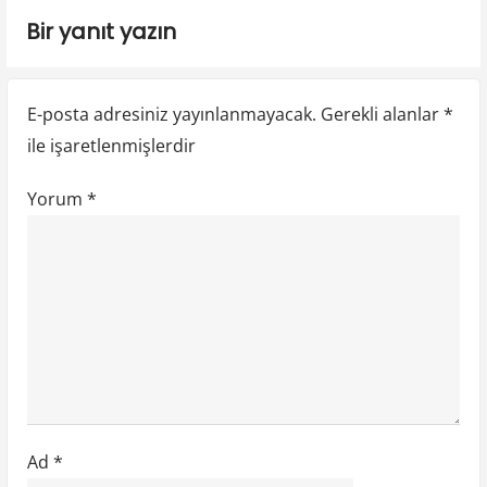
p
p
i
Bir yanıt yazın
o
o
n
s
s
t
t
m
E-posta adresiniz yayınlanmayacak.
Gerekli alanlar
*
:
:
e
ile işaretlenmişlerdir
s
Yorum
*
i
Ad
*