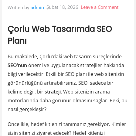
on
Şubat 18, 2026
Leave a Comment
Written by
admin
Corlu
Web
Çorlu Web Tasarımda SEO
Tasarim
Planı
Seo
Plani
Bu makalede, Çorlu’daki web tasarım süreçlerinde
SEO’nun
önemi ve uygulanacak stratejiler hakkında
bilgi verilecektir. Etkili bir SEO planı ile web sitenizin
görünürlüğünü artırabilirsiniz. SEO, sadece bir
kelime değil, bir
strateji
. Web sitenizin arama
motorlarında daha görünür olmasını sağlar. Peki, bu
nasıl gerçekleşir?
Öncelikle, hedef kitlenizi tanımanız gerekiyor. Kimler
sizin sitenizi ziyaret edecek? Hedef kitlenizi