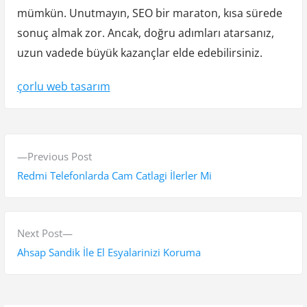
mümkün. Unutmayın, SEO bir maraton, kısa sürede
sonuç almak zor. Ancak, doğru adımları atarsanız,
uzun vadede büyük kazançlar elde edebilirsiniz.
çorlu web tasarım
Y
P
Previous Post
a
r
Redmi Telefonlarda Cam Catlagi İlerler Mi
z
e
v
ı
i
N
Next Post
g
o
e
Ahsap Sandik İle El Esyalarinizi Koruma
e
u
x
s
t
z