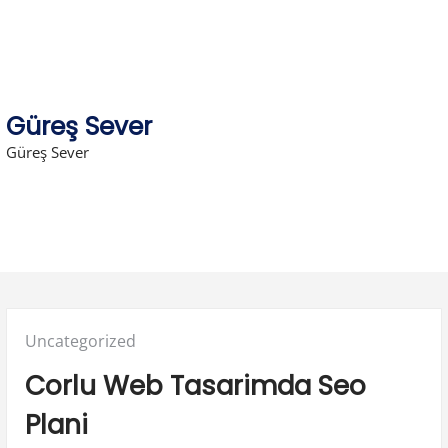
Skip
to
content
Güreş Sever
Güreş Sever
Posted
Uncategorized
in:
Corlu Web Tasarimda Seo
Plani