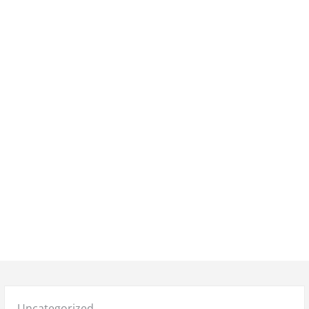
Posted
Uncategorized