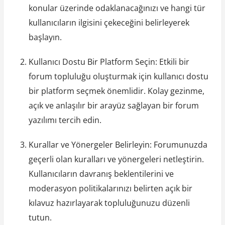
konular üzerinde odaklanacağınızı ve hangi tür
kullanıcıların ilgisini çekeceğini belirleyerek
başlayın.
Kullanıcı Dostu Bir Platform Seçin: Etkili bir
forum topluluğu oluşturmak için kullanıcı dostu
bir platform seçmek önemlidir. Kolay gezinme,
açık ve anlaşılır bir arayüz sağlayan bir forum
yazılımı tercih edin.
Kurallar ve Yönergeler Belirleyin: Forumunuzda
geçerli olan kuralları ve yönergeleri netleştirin.
Kullanıcıların davranış beklentilerini ve
moderasyon politikalarınızı belirten açık bir
kılavuz hazırlayarak topluluğunuzu düzenli
tutun.