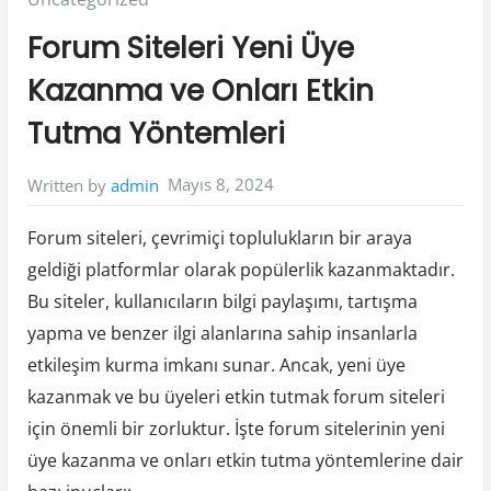
in:
Forum Siteleri Yeni Üye
Kazanma ve Onları Etkin
Tutma Yöntemleri
Mayıs 8, 2024
Written by
admin
Forum siteleri, çevrimiçi toplulukların bir araya
geldiği platformlar olarak popülerlik kazanmaktadır.
Bu siteler, kullanıcıların bilgi paylaşımı, tartışma
yapma ve benzer ilgi alanlarına sahip insanlarla
etkileşim kurma imkanı sunar. Ancak, yeni üye
kazanmak ve bu üyeleri etkin tutmak forum siteleri
için önemli bir zorluktur. İşte forum sitelerinin yeni
üye kazanma ve onları etkin tutma yöntemlerine dair