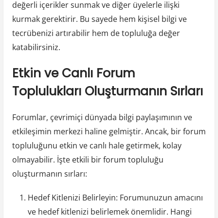
değerli içerikler sunmak ve diğer üyelerle ilişki
kurmak gerektirir. Bu sayede hem kişisel bilgi ve
tecrübenizi artırabilir hem de topluluğa değer
katabilirsiniz.
Etkin ve Canlı Forum
Toplulukları Oluşturmanın Sırları
Forumlar, çevrimiçi dünyada bilgi paylaşımının ve
etkileşimin merkezi haline gelmiştir. Ancak, bir forum
topluluğunu etkin ve canlı hale getirmek, kolay
olmayabilir. İşte etkili bir forum topluluğu
oluşturmanın sırları:
Hedef Kitlenizi Belirleyin: Forumunuzun amacını
ve hedef kitlenizi belirlemek önemlidir. Hangi