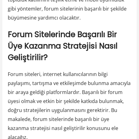
gibi yöntemler, forum sitelerinin başarılı bir şekilde
büyümesine yardımcı olacaktır.
Forum Sitelerinde Başarılı Bir
Üye Kazanma Stratejisi Nasıl
Geliştirilir?
Forum siteleri, internet kullanıcılarının bilgi
paylaşımı, tartışma ve etkileşimde bulunma amacıyla
bir araya geldiği platformlardır. Başarılı bir forum
üyesi olmak ve etkin bir şekilde katkıda bulunmak,
doğru stratejilerin uygulanmasını gerektirir. Bu
makalede, forum sitelerinde başarılı bir üye
kazanma stratejisi nasıl geliştirilir konusunu ele
alacağız.