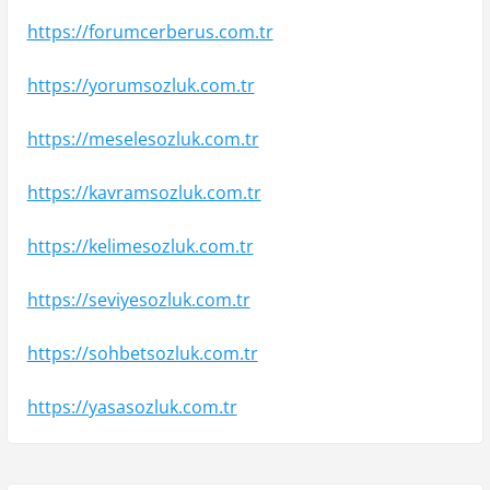
https://forumcerberus.com.tr
https://yorumsozluk.com.tr
https://meselesozluk.com.tr
https://kavramsozluk.com.tr
https://kelimesozluk.com.tr
https://seviyesozluk.com.tr
https://sohbetsozluk.com.tr
https://yasasozluk.com.tr