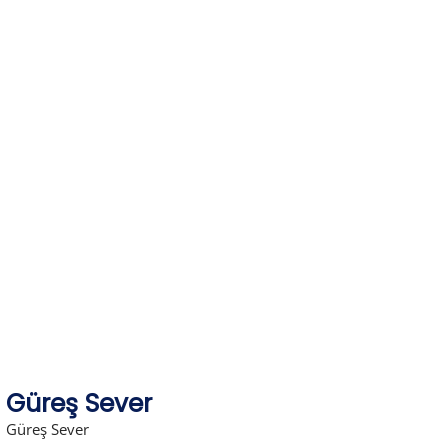
Skip
to
content
Güreş Sever
Güreş Sever