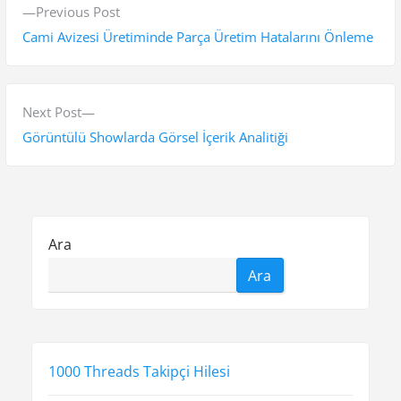
P
Previous Post
a
r
Cami Avizesi Üretiminde Parça Üretim Hatalarını Önleme
z
e
v
ı
i
N
Next Post
g
o
e
Görüntülü Showlarda Görsel İçerik Analitiği
e
u
x
s
t
z
p
p
i
o
o
Ara
n
s
s
Ara
t
t
m
:
:
e
s
1000 Threads Takipçi Hilesi
i