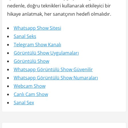
nedenle, doğru teknikleri kullanarak etkileyici bir
hikaye anlatmak, her sanatçının hedefi olmalıdır.
Whatsapp Show Sitesi
Sanal Seks
Telegram Show Kanalı
Görüntülü Show Uygulamaları
Görüntülü Show
Whatsapp Görüntülü Show Güvenilir
Whatsapp Görüntülü Show Numaraları
Webcam Show
Canlı Cam Show
Sanal Sex
Y