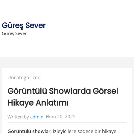
Skip
to
content
Güreş Sever
Güreş Sever
Posted
Uncategorized
in:
Görüntülü Showlarda Görsel
Hikaye Anlatımı
Ekim 20, 2025
Written by
admin
Görüntülü showlar
, izleyicilere sadece bir hikaye