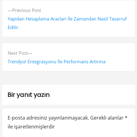
Y
P
Previous Post
a
r
Yapidan Hesaplama Araclari İle Zamandan Nasil Tasarruf
z
e
Edilir
v
ı
i
g
o
N
Next Post
e
u
e
Trendyol Entegrasyonu İle Performans Artirma
s
x
z
p
t
i
o
p
Bir yanıt yazın
n
s
o
t
s
m
:
t
e
E-posta adresiniz yayınlanmayacak.
Gerekli alanlar
*
:
ile işaretlenmişlerdir
s