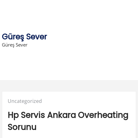
Skip
to
content
Güreş Sever
Güreş Sever
Posted
Uncategorized
in:
Hp Servis Ankara Overheating
Sorunu