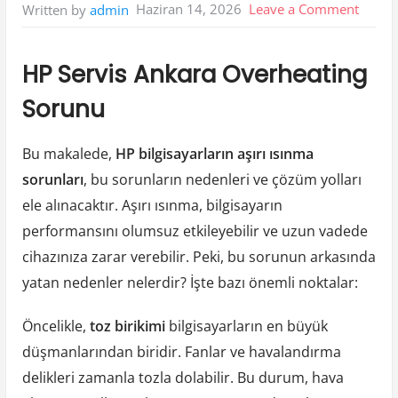
on
Haziran 14, 2026
Leave a Comment
Written by
admin
Hp
Servis
HP Servis Ankara Overheating
Ankar
Sorunu
Overh
Sorun
Bu makalede,
HP bilgisayarların aşırı ısınma
sorunları
, bu sorunların nedenleri ve çözüm yolları
ele alınacaktır. Aşırı ısınma, bilgisayarın
performansını olumsuz etkileyebilir ve uzun vadede
cihazınıza zarar verebilir. Peki, bu sorunun arkasında
yatan nedenler nelerdir? İşte bazı önemli noktalar:
Öncelikle,
toz birikimi
bilgisayarların en büyük
düşmanlarından biridir. Fanlar ve havalandırma
delikleri zamanla tozla dolabilir. Bu durum, hava