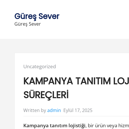
Skip
to
Güreş Sever
content
Güreş Sever
Posted
Uncategorized
in:
KAMPANYA TANITIM LOJİ
SÜREÇLERİ
Eylül 17, 2025
Written by
admin
Kampanya tanıtım lojistiği
, bir ürün veya hizm