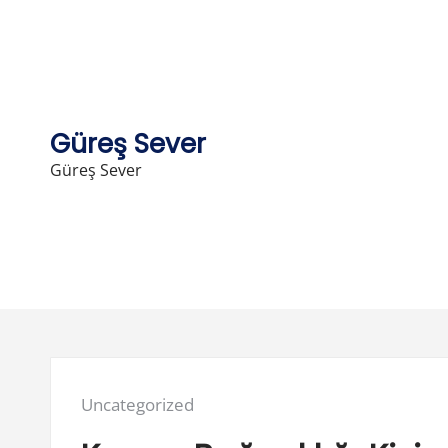
Skip
to
content
Güreş Sever
Güreş Sever
Posted
Uncategorized
in: