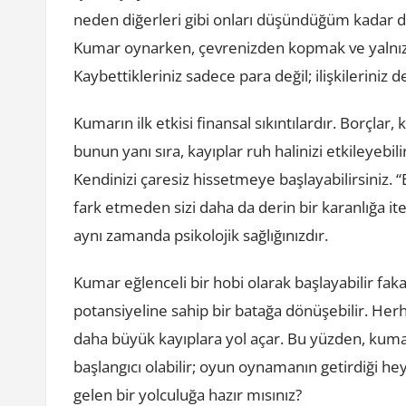
neden diğerleri gibi onları düşündüğüm kadar d
Kumar oynarken, çevrenizden kopmak ve yalnızl
Kaybettikleriniz sadece para değil; ilişkileriniz d
Kumarın ilk etkisi finansal sıkıntılardır. Borçla
bunun yanı sıra, kayıplar ruh halinizi etkileyebilir
Kendinizi çaresiz hissetmeye başlayabilirsiniz. 
fark etmeden sizi daha da derin bir karanlığa i
aynı zamanda psikolojik sağlığınızdır.
Kumar eğlenceli bir hobi olarak başlayabilir fa
potansiyeline sahip bir batağa dönüşebilir. Herha
daha büyük kayıplara yol açar. Bu yüzden, kumar
başlangıcı olabilir; oyun oynamanın getirdiği h
gelen bir yolculuğa hazır mısınız?