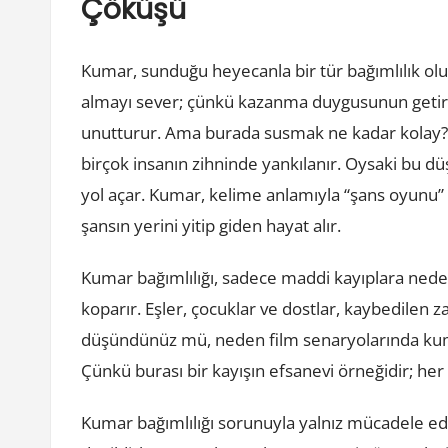
Çöküşü
Kumar, sunduğu heyecanla bir tür bağımlılık olu
almayı sever; çünkü kazanma duygusunun getirdi
unutturur. Ama burada susmak ne kadar kolay? 
birçok insanın zihninde yankılanır. Oysaki bu 
yol açar. Kumar, kelime anlamıyla “şans oyunu” o
şansın yerini yitip giden hayat alır.
Kumar bağımlılığı, sadece maddi kayıplara nede
koparır. Eşler, çocuklar ve dostlar, kaybedilen 
düşündünüz mü, neden film senaryolarında kum
Çünkü burası bir kayışın efsanevi örneğidir; her 
Kumar bağımlılığı sorunuyla yalnız mücadele ede