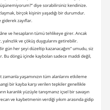
üşünemiyorum?” diye sorabilirsiniz kendinize.
aşmak, birçok kişinin yaşadığı bir durumdur.
e giderek zayıflar.
r, kâne ve hesapların tümü tehlikeye girer. Ancak
, yalnızlık ve çöküş duygularını getirebilir.
“Bir gün her şeyi düzeltip kazanacağım” umudu, siz
ter. Bu döngü içinde kaybolan sadece maddi değil,
kat zamanla yaşamınızın tüm alanlarını etkileme
ngi bir kayba karşı verilen tepkiler genellikle
ın karanlık yüzüyle tanışmanız içsel bir savaşın
eyecan ve kaybetmenin verdiği yıkım arasında gidip