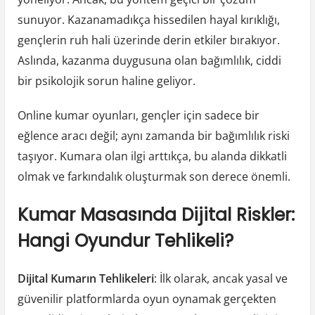
sunuyor. Kazanamadıkça hissedilen hayal kırıklığı,
gençlerin ruh hali üzerinde derin etkiler bırakıyor.
Aslında, kazanma duygusuna olan bağımlılık, ciddi
bir psikolojik sorun haline geliyor.
Online kumar oyunları, gençler için sadece bir
eğlence aracı değil; aynı zamanda bir bağımlılık riski
taşıyor. Kumara olan ilgi arttıkça, bu alanda dikkatli
olmak ve farkındalık oluşturmak son derece önemli.
Kumar Masasında Dijital Riskler:
Hangi Oyundur Tehlikeli?
Dijital Kumarın Tehlikeleri
: İlk olarak, ancak yasal ve
güvenilir platformlarda oyun oynamak gerçekten