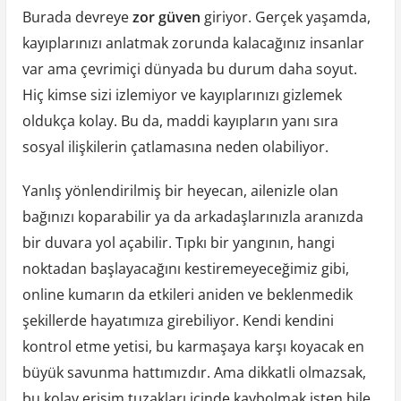
Burada devreye
zor güven
giriyor. Gerçek yaşamda,
kayıplarınızı anlatmak zorunda kalacağınız insanlar
var ama çevrimiçi dünyada bu durum daha soyut.
Hiç kimse sizi izlemiyor ve kayıplarınızı gizlemek
oldukça kolay. Bu da, maddi kayıpların yanı sıra
sosyal ilişkilerin çatlamasına neden olabiliyor.
Yanlış yönlendirilmiş bir heyecan, ailenizle olan
bağınızı koparabilir ya da arkadaşlarınızla aranızda
bir duvara yol açabilir. Tıpkı bir yangının, hangi
noktadan başlayacağını kestiremeyeceğimiz gibi,
online kumarın da etkileri aniden ve beklenmedik
şekillerde hayatımıza girebiliyor. Kendi kendini
kontrol etme yetisi, bu karmaşaya karşı koyacak en
büyük savunma hattımızdır. Ama dikkatli olmazsak,
bu kolay erişim tuzakları içinde kaybolmak işten bile