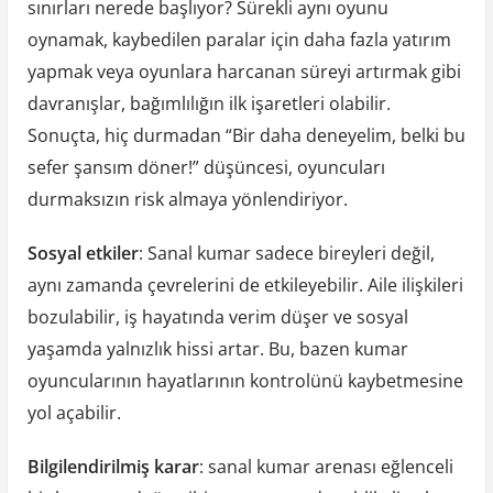
sınırları nerede başlıyor? Sürekli aynı oyunu
oynamak, kaybedilen paralar için daha fazla yatırım
yapmak veya oyunlara harcanan süreyi artırmak gibi
davranışlar, bağımlılığın ilk işaretleri olabilir.
Sonuçta, hiç durmadan “Bir daha deneyelim, belki bu
sefer şansım döner!” düşüncesi, oyuncuları
durmaksızın risk almaya yönlendiriyor.
Sosyal etkiler
: Sanal kumar sadece bireyleri değil,
aynı zamanda çevrelerini de etkileyebilir. Aile ilişkileri
bozulabilir, iş hayatında verim düşer ve sosyal
yaşamda yalnızlık hissi artar. Bu, bazen kumar
oyuncularının hayatlarının kontrolünü kaybetmesine
yol açabilir.
Bilgilendirilmiş karar
: sanal kumar arenası eğlenceli