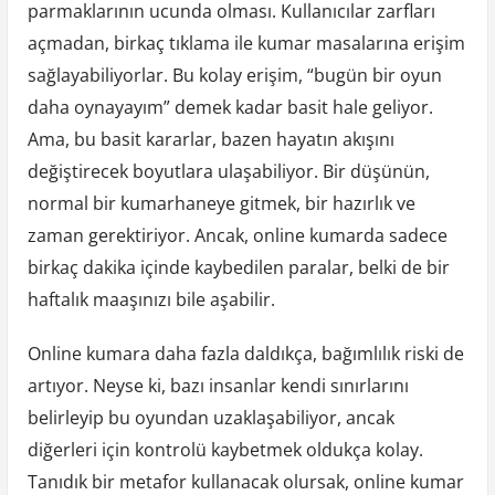
parmaklarının ucunda olması. Kullanıcılar zarfları
açmadan, birkaç tıklama ile kumar masalarına erişim
sağlayabiliyorlar. Bu kolay erişim, “bugün bir oyun
daha oynayayım” demek kadar basit hale geliyor.
Ama, bu basit kararlar, bazen hayatın akışını
değiştirecek boyutlara ulaşabiliyor. Bir düşünün,
normal bir kumarhaneye gitmek, bir hazırlık ve
zaman gerektiriyor. Ancak, online kumarda sadece
birkaç dakika içinde kaybedilen paralar, belki de bir
haftalık maaşınızı bile aşabilir.
Online kumara daha fazla daldıkça, bağımlılık riski de
artıyor. Neyse ki, bazı insanlar kendi sınırlarını
belirleyip bu oyundan uzaklaşabiliyor, ancak
diğerleri için kontrolü kaybetmek oldukça kolay.
Tanıdık bir metafor kullanacak olursak, online kumar