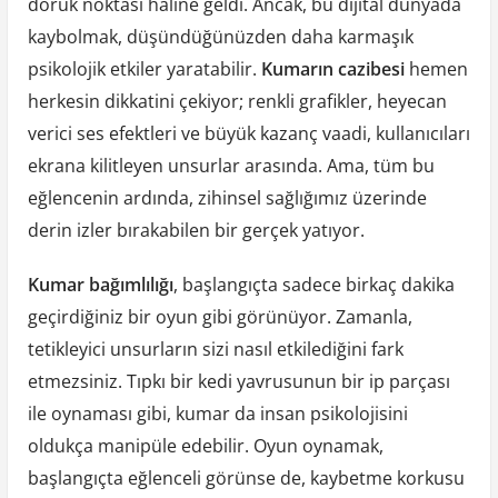
doruk noktası haline geldi. Ancak, bu dijital dünyada
kaybolmak, düşündüğünüzden daha karmaşık
psikolojik etkiler yaratabilir.
Kumarın cazibesi
hemen
herkesin dikkatini çekiyor; renkli grafikler, heyecan
verici ses efektleri ve büyük kazanç vaadi, kullanıcıları
ekrana kilitleyen unsurlar arasında. Ama, tüm bu
eğlencenin ardında, zihinsel sağlığımız üzerinde
derin izler bırakabilen bir gerçek yatıyor.
Kumar bağımlılığı
, başlangıçta sadece birkaç dakika
geçirdiğiniz bir oyun gibi görünüyor. Zamanla,
tetikleyici unsurların sizi nasıl etkilediğini fark
etmezsiniz. Tıpkı bir kedi yavrusunun bir ip parçası
ile oynaması gibi, kumar da insan psikolojisini
oldukça manipüle edebilir. Oyun oynamak,
başlangıçta eğlenceli görünse de, kaybetme korkusu