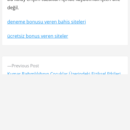
değil.
deneme bonusu veren bahis siteleri
ücretsiz bonus veren siteler
Y
P
Previous Post
a
r
Kumar Bağımlılığının Çocuklar Üzerindeki Fiziksel Etkileri
z
e
v
ı
i
N
Next Post
g
o
e
Sanal Kumar ve Aile İlişkileri Nasıl Etkilenir
e
u
x
s
t
z