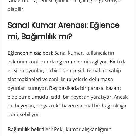
fark etmeniz, tehlike çanlarının çaldığını gösteriyor
olabilir.
Sanal Kumar Arenası: Eğlence
mi, Bağımlılık mı?
Eğlencenin cazibesi
: Sanal kumar, kullanıcıların
evlerinin konforunda eğlenmelerini sağlıyor. Bir tıkla
erişilen oyunlar, birbirinden çeşitli temalara sahip
slot makineleri ve canlı krupiyelerle dolu masa
oyunları sunuyor. Beş dakikada bir parasal kazanç
elde etme umudu, ciddi bir heyecan yaratıyor. Ancak
bu heyecan, ne yazık ki, bazen sarmal bir bağımlılığa
dönüşebiliyor.
Bağımlılık belirtileri
: Peki, kumar alışkanlığının