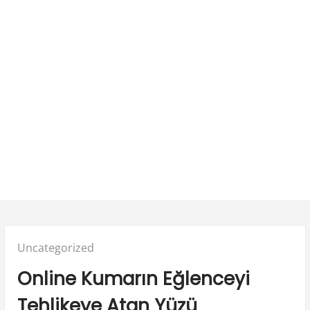
Posted
Uncategorized
in:
Online Kumarın Eğlenceyi
Tehlikeye Atan Yüzü