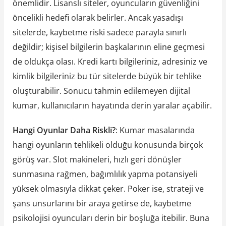
önemlidir. Lisanslı siteler, oyuncuların güvenliğini
öncelikli hedefi olarak belirler. Ancak yasadışı
sitelerde, kaybetme riski sadece parayla sınırlı
değildir; kişisel bilgilerin başkalarının eline geçmesi
de oldukça olası. Kredi kartı bilgileriniz, adresiniz ve
kimlik bilgileriniz bu tür sitelerde büyük bir tehlike
oluşturabilir. Sonucu tahmin edilemeyen dijital
kumar, kullanıcıların hayatında derin yaralar açabilir.
Hangi Oyunlar Daha Riskli?
: Kumar masalarında
hangi oyunların tehlikeli olduğu konusunda birçok
görüş var. Slot makineleri, hızlı geri dönüşler
sunmasına rağmen, bağımlılık yapma potansiyeli
yüksek olmasıyla dikkat çeker. Poker ise, strateji ve
şans unsurlarını bir araya getirse de, kaybetme
psikolojisi oyuncuları derin bir boşluğa itebilir. Buna