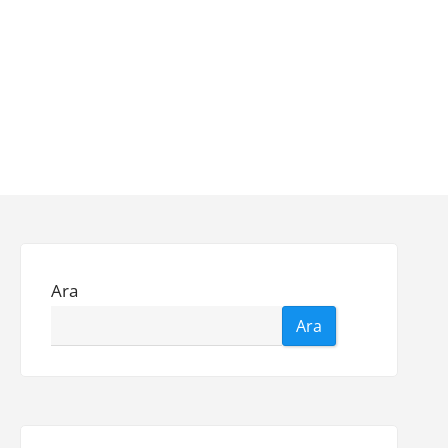
Ara
Ara