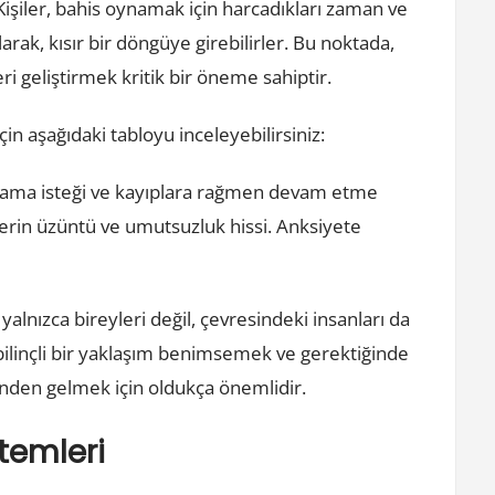
. Kişiler, bahis oynamak için harcadıkları zaman ve
rak, kısır bir döngüye girebilirler. Bu noktada,
i geliştirmek kritik bir öneme sahiptir.
çin aşağıdaki tabloyu inceleyebilirsiniz:
ynama isteği ve kayıplara rağmen devam etme
rin üzüntü ve umutsuzluk hissi. Anksiyete
 yalnızca bireyleri değil, çevresindeki insanları da
ilinçli bir yaklaşım benimsemek ve gerektiğinde
nden gelmek için oldukça önemlidir.
temleri