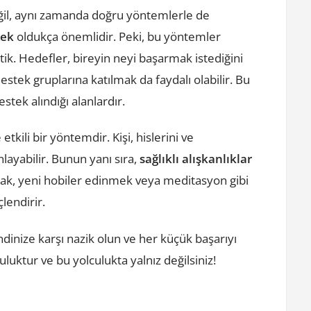
ğil, aynı zamanda doğru yöntemlerle de
tek
oldukça önemlidir. Peki, bu yöntemler
tik. Hedefler, bireyin neyi başarmak istediğini
destek gruplarına katılmak da faydalı olabilir. Bu
stek alındığı alanlardır.
tkili bir yöntemdir. Kişi, hislerini ve
layabilir. Bunun yanı sıra,
sağlıklı alışkanlıklar
mak, yeni hobiler edinmek veya meditasyon gibi
çlendirir.
dinize karşı nazik olun ve her küçük başarıyı
uluktur ve bu yolculukta yalnız değilsiniz!