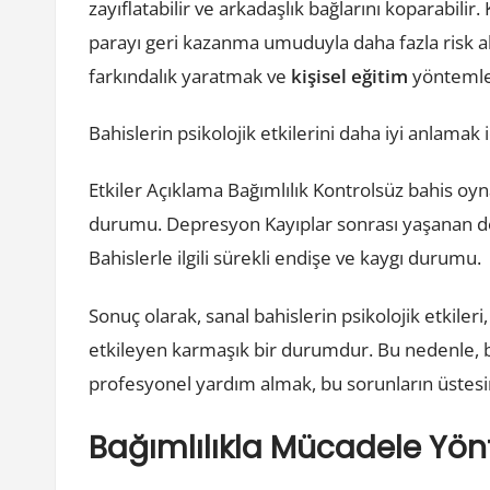
zayıflatabilir ve arkadaşlık bağlarını koparabilir
parayı geri kazanma umuduyla daha fazla risk ala
farkındalık yaratmak ve
kişisel eğitim
yöntemler
Bahislerin psikolojik etkilerini daha iyi anlamak i
Etkiler Açıklama Bağımlılık Kontrolsüz bahis o
durumu. Depresyon Kayıplar sonrası yaşanan de
Bahislerle ilgili sürekli endişe ve kaygı durumu.
Sonuç olarak, sanal bahislerin psikolojik etkileri,
etkileyen karmaşık bir durumdur. Bu nedenle, b
profesyonel yardım almak, bu sorunların üstesi
Bağımlılıkla Mücadele Yön