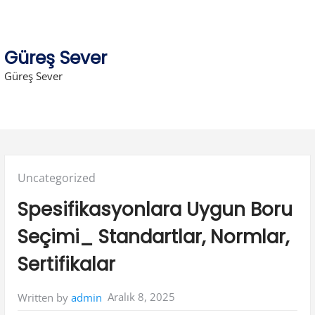
Skip
to
content
Güreş Sever
Güreş Sever
Posted
Uncategorized
in:
Spesifikasyonlara Uygun Boru
Seçimi_ Standartlar, Normlar,
Sertifikalar
Aralık 8, 2025
Written by
admin