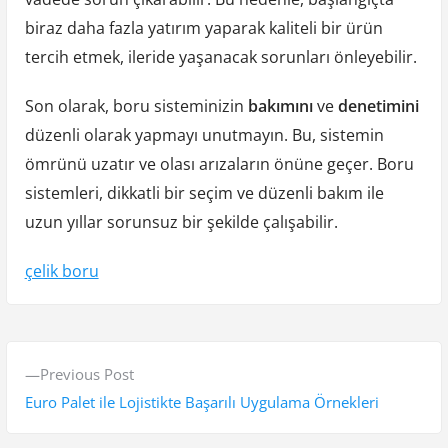
biraz daha fazla yatırım yaparak kaliteli bir ürün
tercih etmek, ileride yaşanacak sorunları önleyebilir.
Son olarak, boru sisteminizin
bakımını
ve
denetimini
düzenli olarak yapmayı unutmayın. Bu, sistemin
ömrünü uzatır ve olası arızaların önüne geçer. Boru
sistemleri, dikkatli bir seçim ve düzenli bakım ile
uzun yıllar sorunsuz bir şekilde çalışabilir.
çelik boru
Y
P
Previous Post
a
r
Euro Palet ile Lojistikte Başarılı Uygulama Örnekleri
z
e