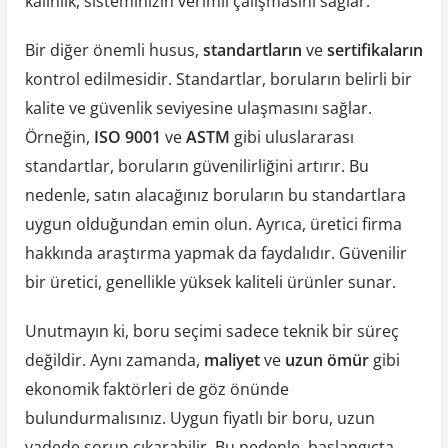
kalınlık, sisteminizin verimli çalışmasını sağlar.
Bir diğer önemli husus,
standartların
ve
sertifikaların
kontrol edilmesidir. Standartlar, boruların belirli bir
kalite ve güvenlik seviyesine ulaşmasını sağlar.
Örneğin,
ISO 9001
ve
ASTM
gibi uluslararası
standartlar, boruların güvenilirliğini artırır. Bu
nedenle, satın alacağınız boruların bu standartlara
uygun olduğundan emin olun. Ayrıca, üretici firma
hakkında araştırma yapmak da faydalıdır. Güvenilir
bir üretici, genellikle yüksek kaliteli ürünler sunar.
Unutmayın ki, boru seçimi sadece teknik bir süreç
değildir. Aynı zamanda,
maliyet
ve
uzun ömür
gibi
ekonomik faktörleri de göz önünde
bulundurmalısınız. Uygun fiyatlı bir boru, uzun
vadede sorun çıkarabilir. Bu nedenle, başlangıçta