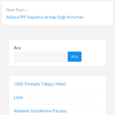
v
ı
i
N
Next Post
g
o
e
Ankara PPF Kaplama ile Kapı Eşiği Koruması
e
u
x
s
t
z
p
p
i
o
o
Ara
n
s
s
Ara
t
t
m
:
:
e
s
1000 Threads Takipçi Hilesi
i
Liste
Retweet Gönderme Parasız