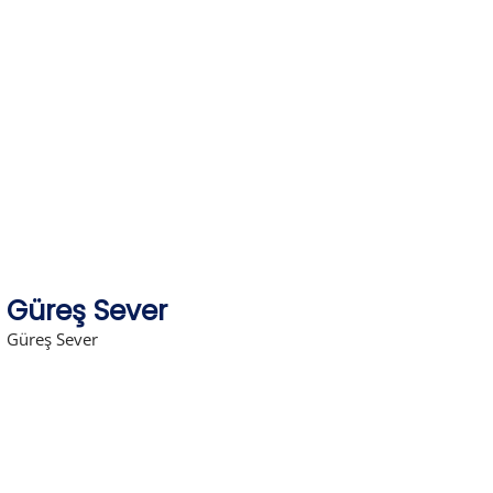
Skip
to
content
Güreş Sever
Güreş Sever