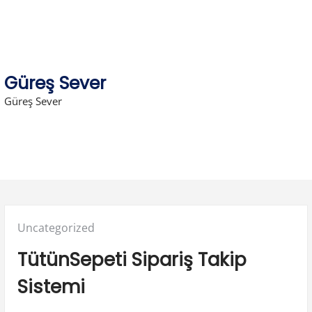
Skip
to
content
Güreş Sever
Güreş Sever
Posted
Uncategorized
in:
TütünSepeti Sipariş Takip
Sistemi