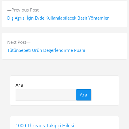
Y
P
Previous Post
a
r
Diş Ağrısı İçin Evde Kullanılabilecek Basit Yöntemler
z
e
v
ı
i
N
Next Post
g
o
e
TütünSepeti Ürün Değerlendirme Puanı
e
u
x
s
t
z
p
p
i
o
o
Ara
n
s
s
Ara
t
t
m
:
:
e
s
1000 Threads Takipçi Hilesi