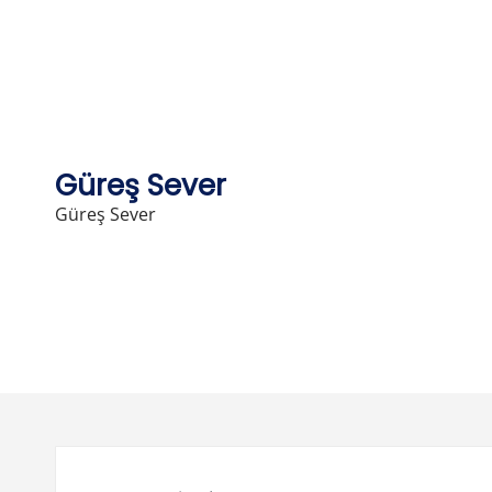
Skip
to
content
Güreş Sever
Güreş Sever