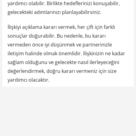
yardımcı olabilir. Birlikte hedeflerinizi konuşabilir,
gelecekteki adımlarınızı planlayabilirsiniz.
İlişkiyi açıklama kararı vermek, her çift için farklı
sonuçlar doğurabilir. Bu nedenle, bu kararı
vermeden önce iyi düşünmek ve partnerinizle
iletişim halinde olmak önemlidir. İlişkinizin ne kadar
sağlam olduğunu ve gelecekte nasıl ilerleyeceğini
değerlendirmek, doğru kararı vermeniz için size
yardımcı olacaktır.
Y
P
Previous Post
a
r
Dövme Sanatçısı cinsel ilişkiye girdi, tutuklandı
z
e