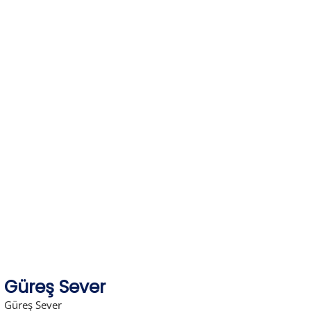
Skip
to
content
Güreş Sever
Güreş Sever