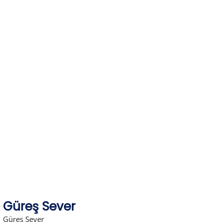
Skip
to
content
Güreş Sever
Güreş Sever