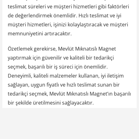
teslimat süreleri ve müşteri hizmetleri gibi faktörleri
de değerlendirmek önemlidir. Hızlı teslimat ve iyi
müşteri hizmetleri, işinizi kolaylaştıracak ve müşteri
memnuniyetini artıracaktır.
Özetlemek gerekirse, Mevlüt Mıknatıslı Magnet
yaptırmak için güvenilir ve kaliteli bir tedarikçi
seçmek, başarılı bir iş süreci için önemlidir.
Deneyimli, kaliteli malzemeler kullanan, iyi iletişim
sağlayan, uygun fiyatlı ve hızlı teslimat sunan bir
tedarikçi seçmek, Mevlüt Mıknatıslı Magnet’ın başarılı
bir şekilde üretilmesini sağlayacaktır.
Y
P
Previous Post