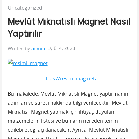
Posted
Uncategorized
in:
Mevlüt Mıknatıslı Magnet Nasıl
Yaptırılır
Eylül 4, 2023
Written by
admin
https://resimlimag.net/
Bu makalede, Mevlüt Mıknatıslı Magnet yaptırmanın
adımları ve süreci hakkında bilgi verilecektir. Mevlüt
Mıknatıslı Magnet yapmak için ihtiyaç duyulan
malzemelerin listesi ve bunların nereden temin
edilebileceği açıklanacaktır. Ayrıca, Mevlüt Mıknatıslı
Magnet için nasıl bir tasarım yapılması gerektiği ve